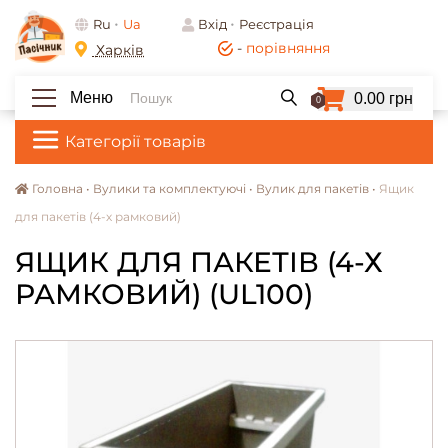
Ru
Ua
Вхід
Реєстрація
-
порівняння
Харків
Меню
0.00 грн
0
Категорії товарів
Головна •
Вулики та комплектуючі •
Вулик для пакетів •
Ящик
для пакетів (4-х рамковий)
ЯЩИК ДЛЯ ПАКЕТІВ (4-Х
РАМКОВИЙ) (UL100)