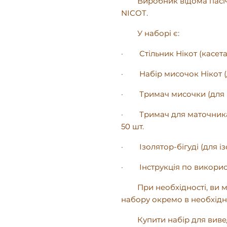
Виробник відома пасічни
NICOT.
У наборі є:
·
Стільник Нікот (касет
·
Набір мисочок Нікот (
·
Тримач мисочки (для 
·
Тримач для маточника
50 шт.
·
Ізолятор-бігуді (для 
·
Інструкція по викорис
При необхідності, ви мо
набору окремо в необхідні
Купити набір для вив