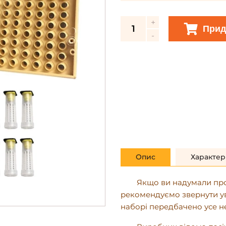
Прид
Опис
Характер
Якщо ви надумали профе
рекомендуємо звернути ув
наборі передбачено усе н