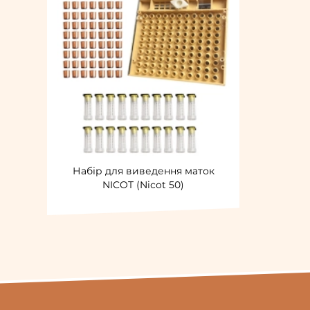
Набір для виведення маток
NICOT (Nicot 50)