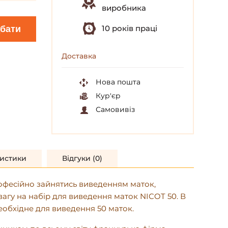
виробника
10 років праці
бати
Доставка
Нова пошта
Кур'єр
Самовивіз
истики
Відгуки (0)
сійно зайнятись виведенням маток,
агу на набір для виведення маток NICOT 50. В
еобхідне для виведення 50 маток.