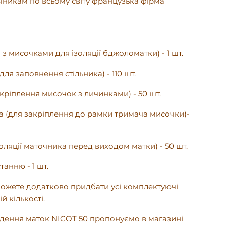
кам по всьому світу французька фірма
а з мисочками для ізоляції бджоломатки) - 1 шт.
для заповнення стільника) - 110 шт.
кріплення мисочок з личинками) - 50 шт.
 (для закріплення до рамки тримача мисочки)-
ізоляції маточника перед виходом матки) - 50 шт.
танню - 1 шт.
жете додатково придбати усі комплектуючі
й кількості.
едення маток NICOT 50 пропонуємо в магазині