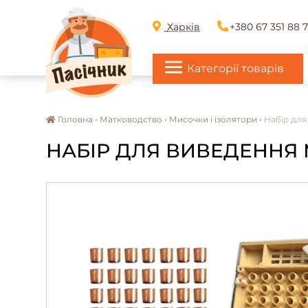
Харків
+380 67 351 88 
Категорії товарів
Головна •
Матководство •
Мисочки і ізолятори •
Набір для
НАБІР ДЛЯ ВИВЕДЕННЯ МА