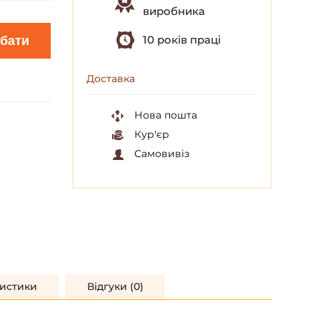
виробника
10 років праці
бати
Доставка
Нова пошта
Кур'єр
Самовивіз
истики
Відгуки (0)