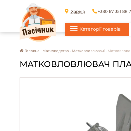
Харків
+380 67 351 88 
Категорії товарів
Головна •
Матководство •
Матковловлювачі •
Матковловлю
МАТКОВЛОВЛЮВАЧ ПЛАСТ