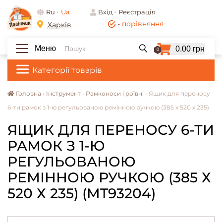
Ru
Ua
Вхід
Реєстрація
-
порівняння
Харків
Меню
0.00 грн
0
Категорії товарів
Головна •
Інструмент •
Рамконоси і роївні •
Ящик для переносу
6-ти рамок з 1-ю регульованою ремінною ручкою (385 х 520 х 235)
ЯЩИК ДЛЯ ПЕРЕНОСУ 6-ТИ
РАМОК З 1-Ю
РЕГУЛЬОВАНОЮ
РЕМІННОЮ РУЧКОЮ (385 Х
520 Х 235) (MT93204)