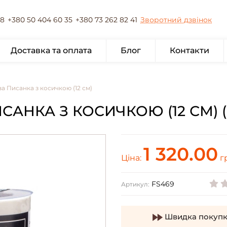
78
+380 50 404 60 35
+380 73 262 82 41
Зворотний дзвінок
Доставка та оплата
Блог
Контакти
а Писанка з косичкою (12 см)
НКА З КОСИЧКОЮ (12 СМ) (
1 320.00
Ціна:
г
FS469
Артикул:
Швидка покупк