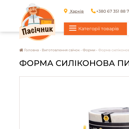
Харків
+380 67 351 88 
Категорії товарів
Головна •
Виготовлення свічок •
Форми •
Форма силіконов
ФОРМА СИЛІКОНОВА ПИСА