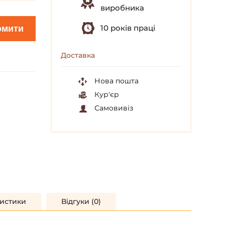
виробника
10 років праці
омити
Доставка
Нова пошта
Кур'єр
Самовивіз
истики
Відгуки (0)