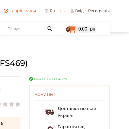
-
порівняння
Ru
Ua
Вхід
Реєстрація
0.00 грн
0
FS469)
Немає в наявності
рн
Чому ми?
Доставка по всій
Україні
а
Гарантія від