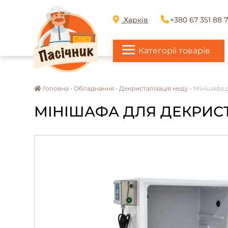
Харків
+380 67 351 88 
Категорії товарів
Головна •
Обладнання •
Декристалізація меду •
Мінішафа д
МІНІШАФА ДЛЯ ДЕКРИСТА