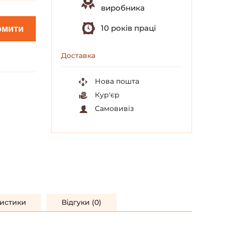
виробника
10 років праці
омити
Доставка
Нова пошта
Кур'єр
Самовивіз
истики
Відгуки (0)