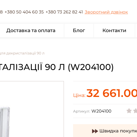
78
+380 50 404 60 35
+380 73 262 82 41
Зворотний дзвінок
Доставка та оплата
Блог
Контакти
ля декристалізації 90 л
ЛІЗАЦІЇ 90 Л (W204100)
32 661.0
Ціна:
W204100
Артикул:
Швидка покупк