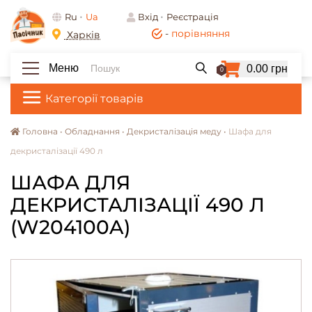
Ru
Ua
Вхід
Реєстрація
-
порівняння
Харків
Меню
0.00 грн
0
Категорії товарів
Головна •
Обладнання •
Декристалізація меду •
Шафа для
декристалізації 490 л
ШАФА ДЛЯ
ДЕКРИСТАЛІЗАЦІЇ 490 Л
(W204100A)