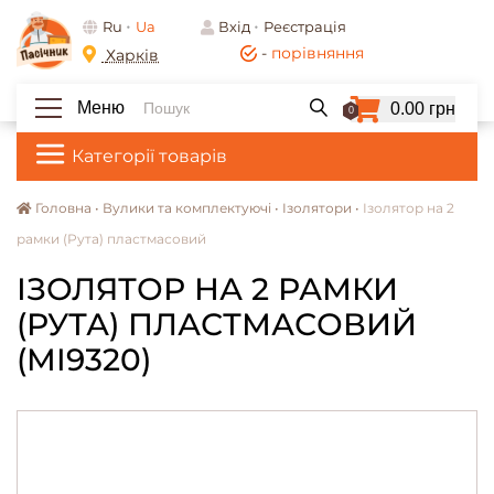
Ru
Ua
Вхід
Реєстрація
-
порівняння
Харків
Меню
0.00 грн
0
Категорії товарів
Головна •
Вулики та комплектуючі •
Ізолятори •
Ізолятор на 2
рамки (Рута) пластмасовий
ІЗОЛЯТОР НА 2 РАМКИ
(РУТА) ПЛАСТМАСОВИЙ
(MI9320)