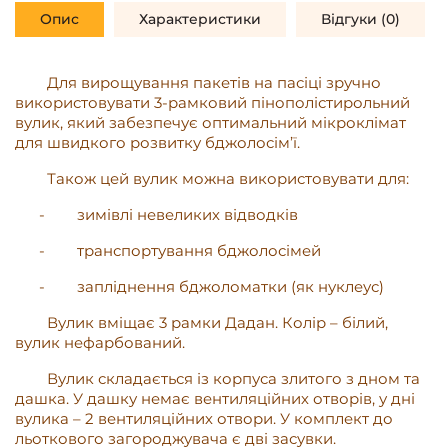
Опис
Характеристики
Відгуки (0)
Для вирощування пакетів на пасіці зручно
використовувати 3-рамковий пінополістирольний
вулик, який забезпечує оптимальний мікроклімат
для швидкого розвитку бджолосім’ї.
Також цей вулик можна використовувати для:
-
зимівлі невеликих відводків
-
транспортування бджолосімей
-
запліднення бджоломатки (як нуклеус)
Вулик вміщає 3 рамки Дадан. Колір – білий,
вулик нефарбований.
Вулик складається із корпуса злитого з дном та
дашка. У дашку немає вентиляційних отворів, у дні
вулика – 2 вентиляційних отвори. У комплект до
льоткового загороджувача є дві засувки.