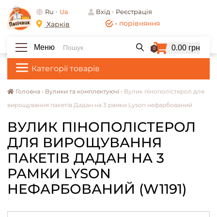
Ru
Ua
Вхід
Реєстрація
-
порівняння
Харків
Меню
0.00 грн
0
Категорії товарів
Головна •
Вулики та комплектуючі •
Вулик пінополістерол для
вирощування пакетів Дадан на 3 рамки Lyson нефарбований
ВУЛИК ПІНОПОЛІСТЕРОЛ
ДЛЯ ВИРОЩУВАННЯ
ПАКЕТІВ ДАДАН НА 3
РАМКИ LYSON
НЕФАРБОВАНИЙ (W1191)