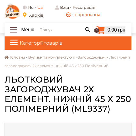
Ru
Ua
Вхід
Реєстрація
-
порівняння
Харків
Меню
0.00 грн
0
Категорії товарів
Головна •
Вулики та комплектуючі •
Загороджувачі •
Льотковий
загороджувач 2х елемент. нижній 45 х 250 Полімерний
ЛЬОТКОВИЙ
ЗАГОРОДЖУВАЧ 2Х
ЕЛЕМЕНТ. НИЖНІЙ 45 Х 250
ПОЛІМЕРНИЙ (ML9337)