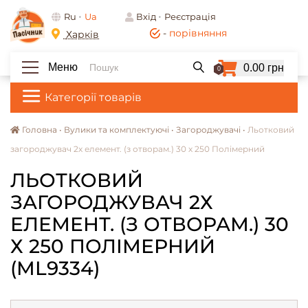
Ru
Ua
Вхід
Реєстрація
-
порівняння
Харків
Меню
0.00 грн
0
Категорії товарів
Головна •
Вулики та комплектуючі •
Загороджувачі •
Льотковий
загороджувач 2х елемент. (з отворам.) 30 х 250 Полімерний
ЛЬОТКОВИЙ
ЗАГОРОДЖУВАЧ 2Х
ЕЛЕМЕНТ. (З ОТВОРАМ.) 30
Х 250 ПОЛІМЕРНИЙ
(ML9334)