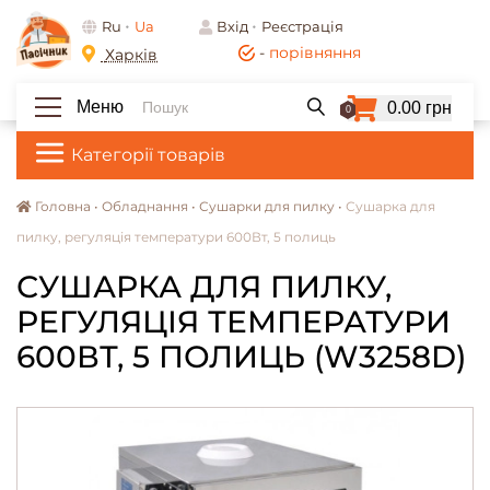
Ru
Ua
Вхід
Реєстрація
-
порівняння
Харків
Меню
0.00 грн
0
Категорії товарів
Головна •
Обладнання •
Сушарки для пилку •
Сушарка для
пилку, регуляція температури 600Вт, 5 полиць
СУШАРКА ДЛЯ ПИЛКУ,
РЕГУЛЯЦІЯ ТЕМПЕРАТУРИ
600ВТ, 5 ПОЛИЦЬ (W3258D)